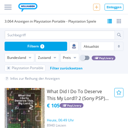
Einloggen
3.064 Anzeigen in Playstation Portable - Playstation Spiele
Filtern
1
Bundesland
Zustand
Preis
PayLivery
Playstation Portable
Filter zurücksetzen
Infos zur Reihung der Anzeigen
What Did I Do To Deserve
This My Lord!? 2 (Sony PSP)
NEU
€ 105
PayLivery
Heute, 06:49 Uhr
8940 Liezen