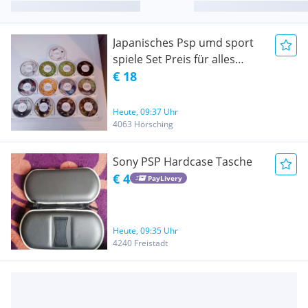
Japanisches Psp umd sport
spiele Set Preis für alles
zusammen c
€ 18
Heute, 09:37 Uhr
4063 Hörsching
Sony PSP Hardcase Tasche
€ 4
PayLivery
Heute, 09:35 Uhr
4240 Freistadt