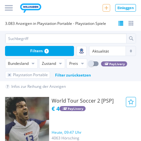
Einloggen
3.083 Anzeigen in Playstation Portable - Playstation Spiele
Filtern
1
Bundesland
Zustand
Preis
PayLivery
Playstation Portable
Filter zurücksetzen
Infos zur Reihung der Anzeigen
World Tour Soccer 2 [PSP]
€ 4
PayLivery
Heute, 09:47 Uhr
4063 Hörsching