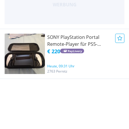
SONY PlayStation Portal
Remote-Player für PS5-
Konsole - White
€ 220
PayLivery
Heute, 09:31 Uhr
2763 Pernitz