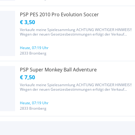
PSP PES 2010 Pro Evolution Soccer
€ 3,50
Verkaufe meine Spielesammlung ACHTUNG WICHTIGER HINWEIS!!
Wegen der neuen Gesetzesbestimmungen erfolgt der Verkauf
unter Ausschluss jeglicher Gewährleistung, Garantie und
Rücknahme. Da es sich um einen Privatverkauf handelt kann ich
nach neuem EU-Recht...
Heute, 07:19 Uhr
2833 Bromberg
PSP Super Monkey Ball Adventure
€ 7,50
Verkaufe meine Spielesammlung ACHTUNG WICHTIGER HINWEIS!!
Wegen der neuen Gesetzesbestimmungen erfolgt der Verkauf
unter Ausschluss jeglicher Gewährleistung, Garantie und
Rücknahme. Da es sich um einen Privatverkauf handelt kann ich
nach neuem EU-Recht...
Heute, 07:19 Uhr
2833 Bromberg