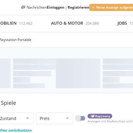
Nachrichten
Einloggen
|
Registrieren
Neue Anzeige aufgeb
OBILIEN
AUTO & MOTOR
JOBS
112.462
204.086
1
Playstation Portable
 Spiele
PayLivery
Zustand
Preis
Anzeigen mit Käuferschutz und
ilter zurücksetzen