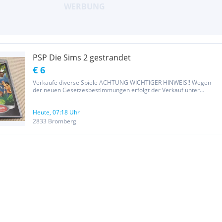
PSP Die Sims 2 gestrandet
€ 6
Verkaufe diverse Spiele ACHTUNG WICHTIGER HINWEIS!! Wegen
der neuen Gesetzesbestimmungen erfolgt der Verkauf unter
Ausschluss jeglicher Gewährleistung, Garantie und Rücknahme. Da
es sich um einen Privatverkauf handelt kann ich nach neuem EU-
Recht keine...
Heute, 07:18 Uhr
2833 Bromberg