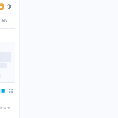
en
5.563
 Versand