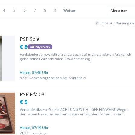
4
5
6
7
8
9
Weiter
Infos zur Reihung d
PSP Spiel
€ 8
PayLivery
Funktioniert einwandfrei Schau auch auf meine anderen Artikel Ich
gebe keine Garantie oder Gewährleistung
Heute, 07:46 Uhr
8720 Sankt Margarethen bei Knittelfeld
PSP Fifa 08
€ 5
Verkaufe diverse Spiele ACHTUNG WICHTIGER HINWEIS!! Wegen
der neuen Gesetzesbestimmungen erfolgt der Verkauf unter
Ausschluss jeglicher Gewährleistung, Garantie und Rücknahme. Da
es sich um einen Privatverkauf handelt kann ich nach neuem EU-
Recht keine...
Heute, 07:19 Uhr
2833 Bromberg