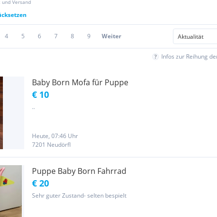
z und Versand
rücksetzen
4
5
6
7
8
9
Weiter
Infos zur Reihung d
Baby Born Mofa für Puppe
€ 10
..
Heute, 07:46 Uhr
7201 Neudörfl
Puppe Baby Born Fahrrad
€ 20
Sehr guter Zustand- selten bespielt