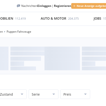
Nachrichten
Einloggen
|
Registrieren
Neue Anzeige aufgeb
OBILIEN
AUTO & MOTOR
JOBS
112.419
204.375
1
en
Puppen Fahrzeuge
Zustand
Serie
Preis