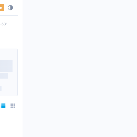
en
5.631