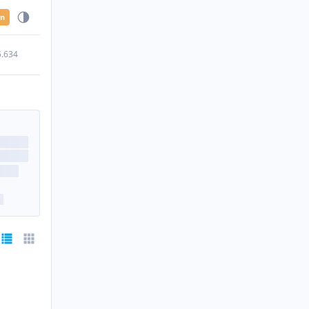
en
5.634