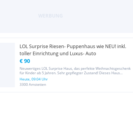
LOL Surprise Riesen- Puppenhaus wie NEU! inkl.
toller Einrichtung und Luxus- Auto
€ 90
Neuwertiges LOL Surprise Haus, das perfekte Weihnachtsgeschenk
für Kinder ab 5 Jahren. Sehr gepflegter Zustand! Dieses Haus
besteht aus 4 Etagen mit Aufzug, Grillplatz, Wasserrutsche, Garage,
Heute, 09:04 Uhr
vielen verschiedenen Zimmern. Mit Drehscheiben wandelbar. Es...
3300 Amstetten