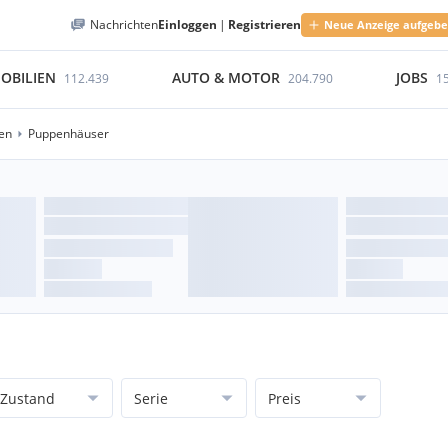
Nachrichten
Einloggen
|
Registrieren
Neue Anzeige aufgeb
OBILIEN
AUTO & MOTOR
JOBS
112.439
204.790
1
en
Puppenhäuser
Zustand
Serie
Preis