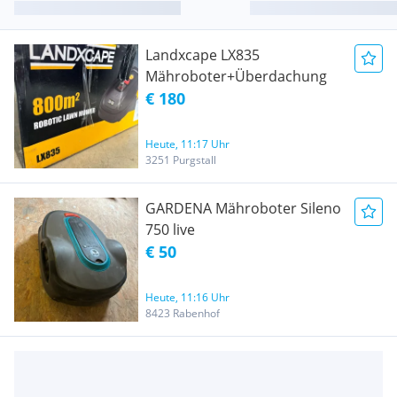
Landxcape LX835
Mähroboter+Überdachung
€ 180
Heute, 11:17 Uhr
3251 Purgstall
GARDENA Mähroboter Sileno
750 live
€ 50
Heute, 11:16 Uhr
8423 Rabenhof