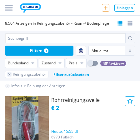
Einloggen
8.504 Anzeigen in Reinigungszubehör - Raum-/ Bodenpflege
Filtern
1
Bundesland
Zustand
Preis
PayLivery
Reinigungszubehör
Filter zurücksetzen
Infos zur Reihung der Anzeigen
Rohrreinigungswelle
€ 2
Heute, 15:55 Uhr
6973 Fußach