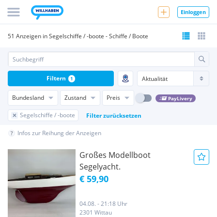
Einloggen
51 Anzeigen in Segelschiffe / -boote - Schiffe / Boote
Filtern
1
Bundesland
Zustand
Preis
PayLivery
Segelschiffe / -boote
Filter zurücksetzen
Infos zur Reihung der Anzeigen
Großes Modellboot
Segelyacht.
€ 59,90
04.08. - 21:18 Uhr
2301 Wittau