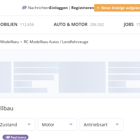
Nachrichten
Einloggen
|
Registrieren
Neue Anzeige aufgeb
OBILIEN
AUTO & MOTOR
JOBS
112.656
206.502
1
-Modellbau
RC-Modellbau Autos / Landfahrzeuge
llbau
Zustand
Motor
Antriebsart
PayLivery