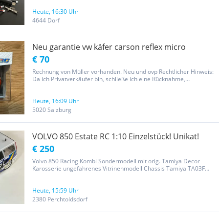
getauscht. Bei Fragen bitte melden! Danke Privatverkauf! Keine...
Heute, 16:30 Uhr
4644 Dorf
Neu garantie vw käfer carson reflex micro
€ 70
Rechnung von Müller vorhanden. Neu und ovp Rechtlicher Hinweis:
Da ich Privatverkäufer bin, schließe ich eine Rücknahme,
Gewährleistung oder Garantie aus und übernehme keine Haftung
dafür. (Gilt genauso für den Versand). Der Verkauf erfolgt unter...
Heute, 16:09 Uhr
5020 Salzburg
VOLVO 850 Estate RC 1:10 Einzelstück! Unikat!
€ 250
Volvo 850 Racing Kombi Sondermodell mit orig. Tamiya Decor
Karosserie ungefahrenes Vitrinenmodell Chassis Tamiya TA03F
kugelgelagert sehr guter Zustand Liebe Vormerker: Wenn es um
den Preis geht, kommt mit einem realistischen Vorschlag auf mich
zu!
Heute, 15:59 Uhr
2380 Perchtoldsdorf