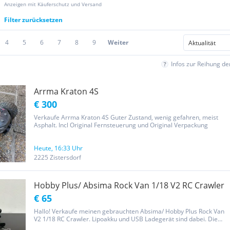
Anzeigen mit Käuferschutz und Versand
Filter zurücksetzen
4
5
6
7
8
9
Weiter
Infos zur Reihung d
Arrma Kraton 4S
€ 300
Verkaufe Arrma Kraton 4S Guter Zustand, wenig gefahren, meist
Asphalt. Incl Original Fernsteuerung und Original Verpackung
Heute, 16:33 Uhr
2225 Zistersdorf
Hobby Plus/ Absima Rock Van 1/18 V2 RC Crawler
€ 65
Hallo! Verkaufe meinen gebrauchten Absima/ Hobby Plus Rock Van
V2 1/18 RC Crawler. Lipoakku und USB Ladegerät sind dabei. Die
originalen Reifen wurden gegen bessere der Marke Louise