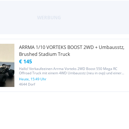
ARRMA 1/10 VORTEKS BOOST 2WD + Umbausstz,
Brushed Stadium Truck
€ 145
Hallo! Verkaufeeinen Arrma Vorteks 2WD Boost 550 Mega RC
Offroad Truck mit einem 4WD Umbausstz (neu in ovp) und einer
grünen Ersatzkarosserie. WICHTIG: DIE 2SLT 2,4 Ghz Spektrum
Heute, 15:49 Uhr
Fernsteuerung fehlt! Kann man aber nachkaufen oder Elektronik
4644 Dorf
umrüsten!...