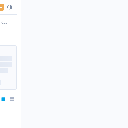
en
5.655