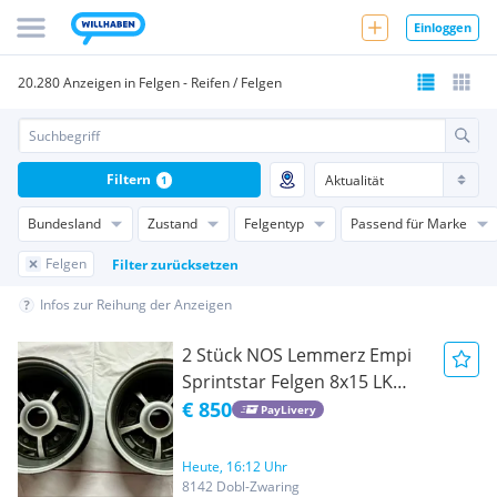
Einloggen
20.280 Anzeigen in Felgen - Reifen / Felgen
Filtern
1
Bundesland
Zustand
Felgentyp
Passend für Marke
Felgen
Filter zurücksetzen
Infos zur Reihung der Anzeigen
2 Stück NOS Lemmerz Empi
Sprintstar Felgen 8x15 LK
5x205
€ 850
PayLivery
Heute, 16:12 Uhr
8142 Dobl-Zwaring