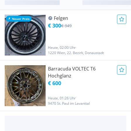
Felgen
Neuer Preis
€ 300
€ 349
Heute, 02:00 Uhr
1220 Wien, 22. Bezirk, Donaustadt
Barracuda VOLTEC T6
Hochglanz
€ 600
Heute, 01:26 Uhr
9470 St. Paul im Lavanttal