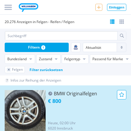
Einloggen
20.276 Anzeigen in Felgen - Reifen / Felgen
Filtern
1
Bundesland
Zustand
Felgentyp
Passend für Marke
Felgen
Filter zurücksetzen
Infos zur Reihung der Anzeigen
BMW Originalfelgen
€ 800
Heute, 02:00 Uhr
6020 Innsbruck