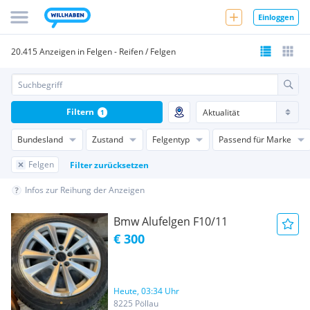
Einloggen
20.415 Anzeigen in Felgen - Reifen / Felgen
Filtern
1
Bundesland
Zustand
Felgentyp
Passend für Marke
Felgen
Filter zurücksetzen
Infos zur Reihung der Anzeigen
Bmw Alufelgen F10/11
€ 300
Heute, 03:34 Uhr
8225 Pöllau