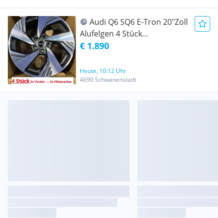
Audi Q6 SQ6 E-Tron 20"Zoll
Alufelgen 4 Stück
85H601025H(J) 2x VA 2x HA
€ 1.890
(1612.5)
Heute, 10:12 Uhr
4690 Schwanenstadt