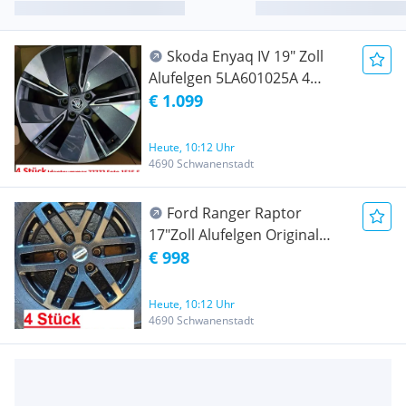
Skoda Enyaq IV 19" Zoll
Alufelgen 5LA601025A 4
Stück (1515.5)
€ 1.099
Heute, 10:12 Uhr
4690 Schwanenstadt
Ford Ranger Raptor
17"Zoll Alufelgen Original
JB3C1007142A 4
€ 998
Stück+RDKS(1702.1)
Heute, 10:12 Uhr
4690 Schwanenstadt