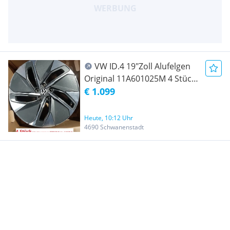
VW ID.4 19"Zoll Alufelgen
Original 11A601025M 4 Stück
(1467.5)
€ 1.099
Heute, 10:12 Uhr
4690 Schwanenstadt