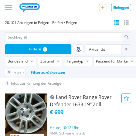
Einloggen
20.101 Anzeigen in Felgen - Reifen / Felgen
Filtern
1
Bundesland
Zustand
Felgentyp
Passend für Marke
Felgen
Filter zurücksetzen
Infos zur Reihung der Anzeigen
Land Rover Range Rover
Defender L633 19" Zoll
Alufelgen Original LR129108
€ 699
4Stk+RDKS(1329)
Heute, 10:12 Uhr
4690 Schwanenstadt