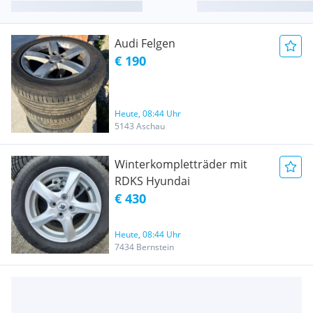
Audi Felgen
€ 190
Heute, 08:44 Uhr
5143 Aschau
Winterkompletträder mit
RDKS Hyundai
€ 430
Heute, 08:44 Uhr
7434 Bernstein