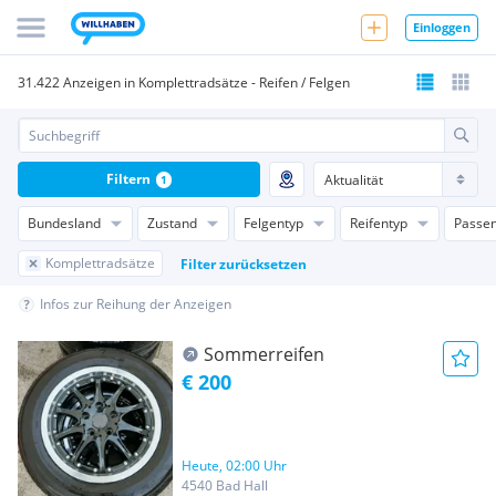
Einloggen
31.422 Anzeigen in Komplettradsätze - Reifen / Felgen
Filtern
1
Bundesland
Zustand
Felgentyp
Reifentyp
Passen
Komplettradsätze
Filter zurücksetzen
Infos zur Reihung der Anzeigen
Sommerreifen
€ 200
Heute, 02:00 Uhr
4540 Bad Hall