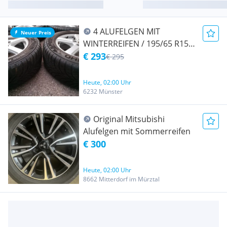
4 ALUFELGEN MIT
Neuer Preis
WINTERREIFEN / 195/65 R15 /
17/23 / KUMHO
€ 293
€ 295
Heute, 02:00 Uhr
6232 Münster
Original Mitsubishi
Alufelgen mit Sommerreifen
€ 300
Heute, 02:00 Uhr
8662 Mitterdorf im Mürztal