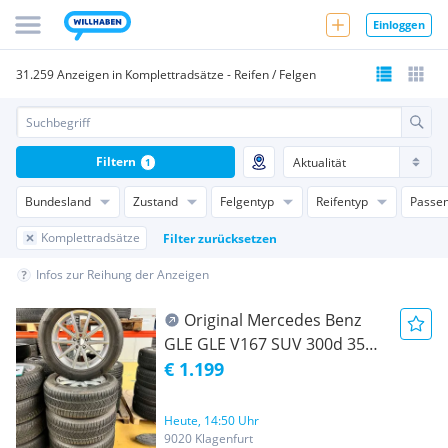
Einloggen
31.259 Anzeigen in Komplettradsätze - Reifen / Felgen
Filtern
1
Bundesland
Zustand
Felgentyp
Reifentyp
Passen
Komplettradsätze
Filter zurücksetzen
Infos zur Reihung der Anzeigen
Original Mercedes Benz
GLE GLE V167 SUV 300d 350d
450d 19 Zoll Winter
€ 1.199
Kompletträder 8,5x19 ET55
A1674010400 Pirelli 275/55
Heute, 14:50 Uhr
R19 RDC #1420
9020 Klagenfurt