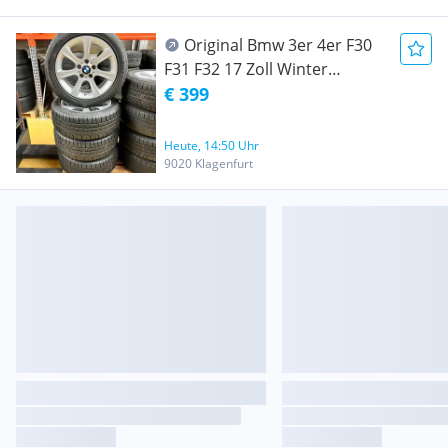
Original Bmw 3er 4er F30
F31 F32 17 Zoll Winter
Kompletträder 7,5x17 ET37
€ 399
6796243 Pirelli 225/50 R17
RDC #1395
Heute, 14:50 Uhr
9020 Klagenfurt