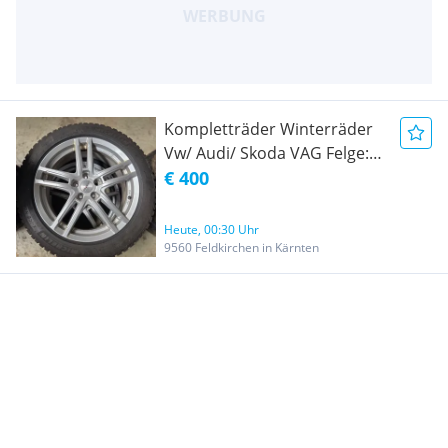
Kompletträder Winterräder
Vw/ Audi/ Skoda VAG Felge:
7,5Jx18H2 Spikes
€ 400
Winterreifen 215/55 R18
Michelin
Heute, 00:30 Uhr
9560 Feldkirchen in Kärnten