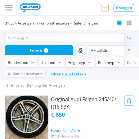
Einloggen
31.364 Anzeigen in Komplettradsätze - Reifen / Felgen
Filtern
1
Bundesland
Zustand
Felgentyp
Reifentyp
Passen
Komplettradsätze
Filter zurücksetzen
Infos zur Reihung der Anzeigen
Original Audi Felgen 245/40/
R18 93Y
€ 650
Heute, 00:47 Uhr
9551 Bodensdorf