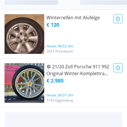
Winterreifen mit Alufelge
€ 120
Heute, 06:52 Uhr
3021 Pressbaum
21/20 Zoll Porsche 911 992
Original Winter-Komplettrad
11x21 u. 8,5x20 Alufelge +
€ 2.980
Reifen 295/30 R 21 u. 245/35
R 20 Michelin
Heute, 06:51 Uhr
5142 Eggelsberg