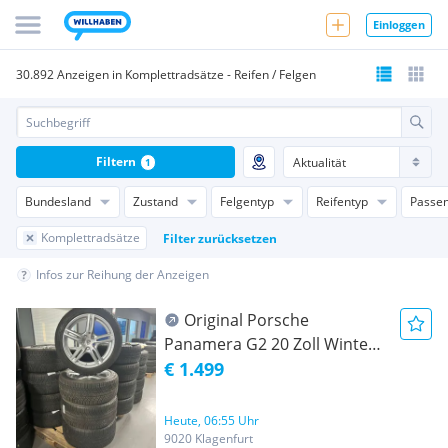
Einloggen
30.892 Anzeigen in Komplettradsätze - Reifen / Felgen
Filtern
1
Bundesland
Zustand
Felgentyp
Reifentyp
Passen
Komplettradsätze
Filter zurücksetzen
Infos zur Reihung der Anzeigen
Original Porsche
Panamera G2 20 Zoll Winter
Kompletträder 9,5x20
€ 1.499
10,5x20 971601025 Michelin
275/40 315/35 #5008
Heute, 06:55 Uhr
9020 Klagenfurt