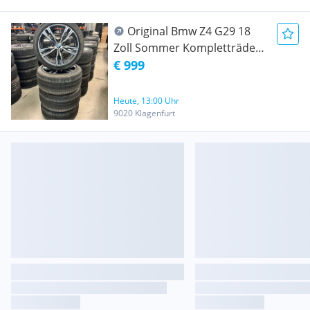
Original Bmw Z4 G29 18
Zoll Sommer Kompletträder
9 & 10x18 ET32 ET40 Michelin
€ 999
255/40 275/40 RDC #199
Heute, 13:00 Uhr
9020 Klagenfurt