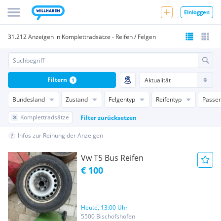
Einloggen
31.212 Anzeigen in Komplettradsätze - Reifen / Felgen
Filtern
1
Bundesland
Zustand
Felgentyp
Reifentyp
Passen
Komplettradsätze
Filter zurücksetzen
Infos zur Reihung der Anzeigen
Vw T5 Bus Reifen
€ 100
Heute, 13:00 Uhr
5500 Bischofshofen