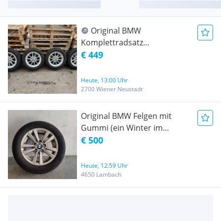
Original BMW
Komplettradsatz
Winterreifen (M+S)
€ 449
CONTINENTAL WinterContact
TS860S 205/60 R16 96H
Heute, 13:00 Uhr
(Kennung: * / Stern) Extra
2700 Wiener Neustadt
Load DOT 2621 Profiltiefe ca.
2x3,7 + 2x5,1mm Alufelgen
Original BMW Felgen mit
6,5Jx16 ET22 Teilenummer:
Gummi (ein Winter im
6876921 mit RDKS -
Einsatz)
€ 500
GEBRAUCHT - PREIS Inkl.
MWST!
Heute, 12:59 Uhr
4650 Lambach