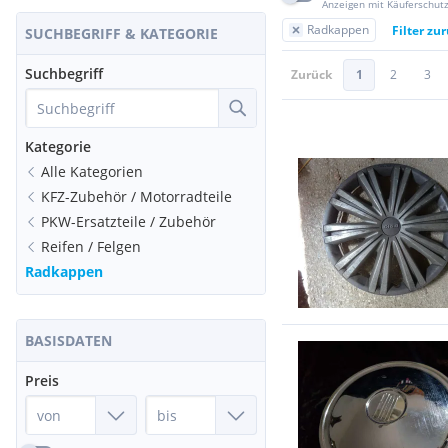
Anzeigen mit Käuferschut
Radkappen
Filter zu
SUCHBEGRIFF & KATEGORIE
Suchbegriff
Zurück
1
2
3
Kategorie
Alle Kategorien
KFZ-Zubehör / Motorradteile
PKW-Ersatzteile / Zubehör
Reifen / Felgen
Radkappen
BASISDATEN
Preis