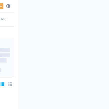
en
5.668