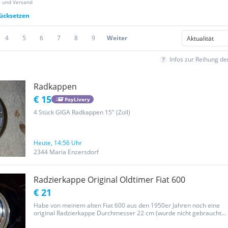
z und Versand
rücksetzen
4
5
6
7
8
9
Weiter
Infos zur Reihung d
Radkappen
€ 15
PayLivery
4 Stück GIGA Radkappen 15" (Zoll)
Heute, 14:56 Uhr
2344 Maria Enzersdorf
Radzierkappe Original Oldtimer Fiat 600
€ 21
Habe von meinem alten Fiat 600 aus den 1950er Jahren noch eine
original Radzierkappe Durchmesser 22 cm (wurde nicht gebraucht,
war in Reserve)