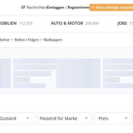
Nachrichten
Einloggen
|
Registrieren
Neue Anzeige aufgeb
OBILIEN
AUTO & MOTOR
JOBS
112.707
206.499
1
ubehör
Reifen / Felgen
Radkappen
Zustand
Passend für Marke
Preis