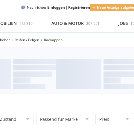
Nachrichten
Einloggen
|
Registrieren
Neue Anzeige aufgeb
OBILIEN
AUTO & MOTOR
JOBS
112.819
207.551
1
ubehör
Reifen / Felgen
Radkappen
Zustand
Passend für Marke
Preis