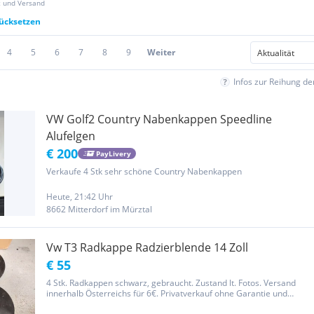
z und Versand
rücksetzen
4
5
6
7
8
9
Weiter
Infos zur Reihung d
VW Golf2 Country Nabenkappen Speedline
Alufelgen
€ 200
PayLivery
Verkaufe 4 Stk sehr schöne Country Nabenkappen
Heute, 21:42 Uhr
8662 Mitterdorf im Mürztal
Vw T3 Radkappe Radzierblende 14 Zoll
€ 55
4 Stk. Radkappen schwarz, gebraucht. Zustand lt. Fotos. Versand
innerhalb Österreichs für 6€. Privatverkauf ohne Garantie und
Gewährleistung.