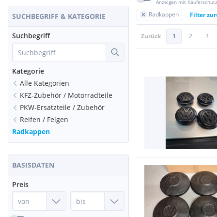
Anzeigen mit Käuferschut
Radkappen
Filter zu
SUCHBEGRIFF & KATEGORIE
Suchbegriff
Zurück
1
2
3
Kategorie
Alle Kategorien
KFZ-Zubehör / Motorradteile
PKW-Ersatzteile / Zubehör
Reifen / Felgen
Radkappen
BASISDATEN
Preis