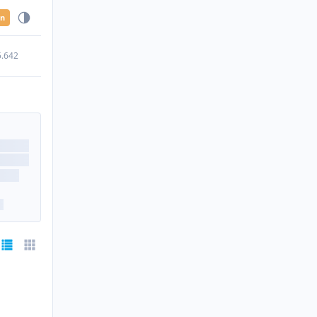
en
5.642