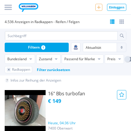
Einloggen
4.536 Anzeigen in Radkappen - Reifen / Felgen
Filtern
1
Bundesland
Zustand
Passend für Marke
Preis
Radkappen
Filter zurücksetzen
Infos zur Reihung der Anzeigen
16" Bbs turbofan
€ 149
Heute, 04:36 Uhr
7400 Oberwart