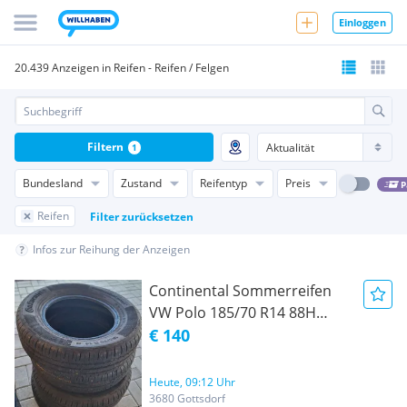
Einloggen
20.439 Anzeigen in Reifen - Reifen / Felgen
Filtern
1
Bundesland
Zustand
Reifentyp
Preis
P
Reifen
Filter zurücksetzen
Infos zur Reihung der Anzeigen
Continental Sommerreifen
VW Polo 185/70 R14 88H
ContiPremiumContact5 DOT
€ 140
1525 4St.
Heute, 09:12 Uhr
3680 Gottsdorf