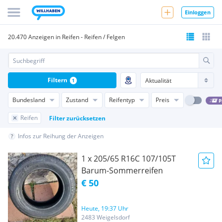
Einloggen
20.470 Anzeigen in Reifen - Reifen / Felgen
Filtern
1
Bundesland
Zustand
Reifentyp
Preis
P
Reifen
Filter zurücksetzen
Infos zur Reihung der Anzeigen
1 x 205/65 R16C 107/105T
Barum-Sommerreifen
€ 50
Heute, 19:37 Uhr
2483 Weigelsdorf