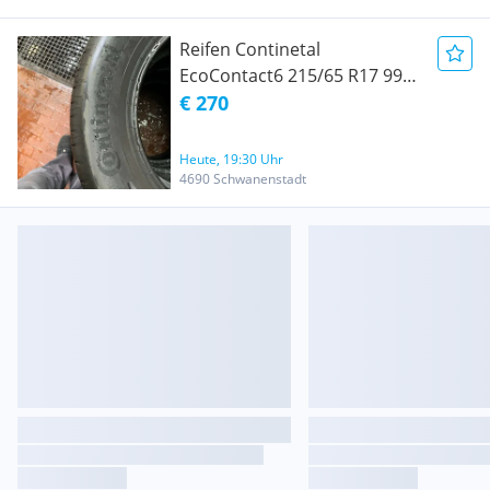
Reifen Continetal
EcoContact6 215/65 R17 99V
DOT2720
€ 270
Heute, 19:30 Uhr
4690 Schwanenstadt