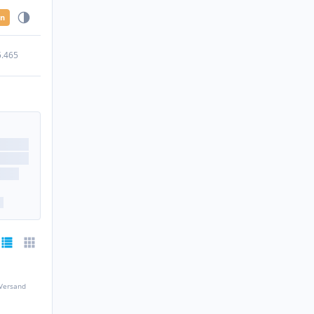
en
5.465
 Versand