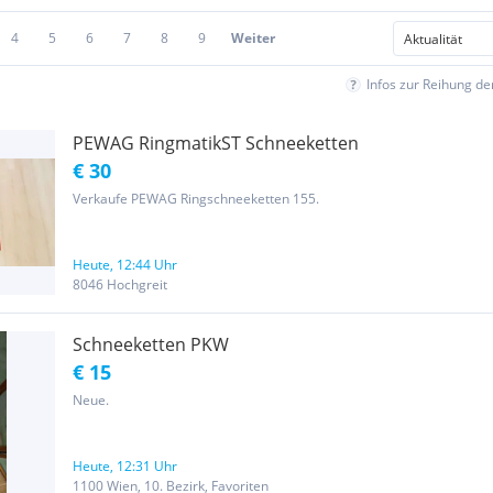
4
5
6
7
8
9
Weiter
Infos zur Reihung d
PEWAG RingmatikST Schneeketten
€ 30
Verkaufe PEWAG Ringschneeketten 155.
Heute, 12:44 Uhr
8046 Hochgreit
Schneeketten PKW
€ 15
Neue.
Heute, 12:31 Uhr
1100 Wien, 10. Bezirk, Favoriten