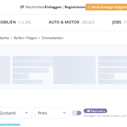
Nachrichten
Einloggen
|
Registrieren
Neue Anzeige aufgeb
OBILIEN
AUTO & MOTOR
JOBS
112.383
205.825
1
ubehör
Reifen / Felgen
Schneeketten
PayLivery
Zustand
Preis
Anzeigen mit Käuferschutz und
zurücksetzen