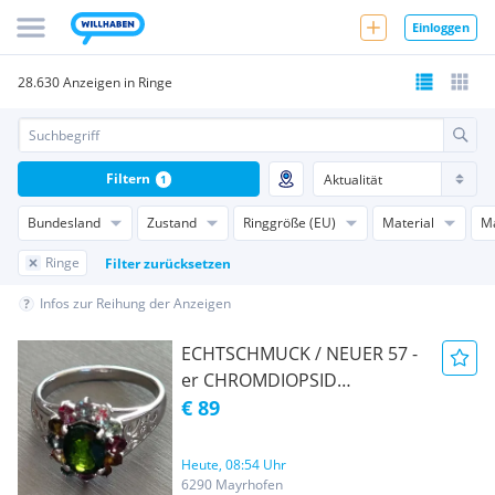
Einloggen
28.630 Anzeigen in Ringe
Filtern
1
Bundesland
Zustand
Ringgröße (EU)
Material
M
Ringe
Filter zurücksetzen
Infos zur Reihung der Anzeigen
ECHTSCHMUCK / NEUER 57 -
er CHROMDIOPSID
SILBBERING MIT EXTRA
€ 89
TURMALIN STEINEN
Heute, 08:54 Uhr
6290 Mayrhofen