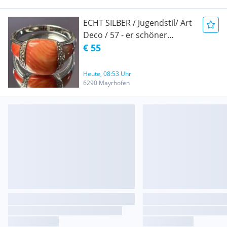
ECHT SILBER / Jugendstil/ Art
Deco / 57 - er schöner
massiver Echt Silber Ring mit
€ 55
außergewöhnlichem Stein
Heute, 08:53 Uhr
6290 Mayrhofen