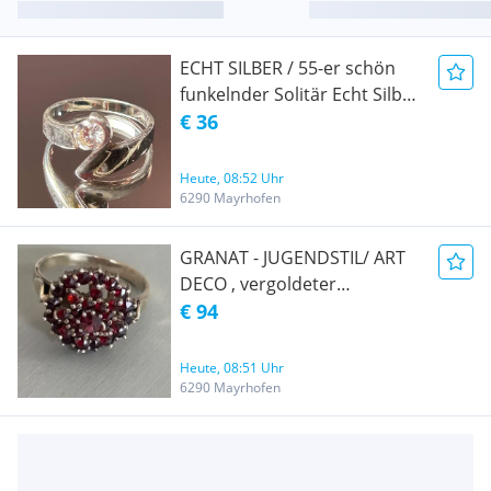
ECHT SILBER / 55-er schön
funkelnder Solitär Echt Silber
Ring mit Stein
€ 36
Heute, 08:52 Uhr
6290 Mayrhofen
GRANAT - JUGENDSTIL/ ART
DECO , vergoldeter
atemberaubender 54-er 900-
€ 94
SILBERRING mit vielen
GRANATEN
Heute, 08:51 Uhr
6290 Mayrhofen