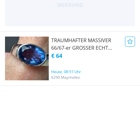
TRAUMHAFTER MASSIVER
66/67-er GROSSER ECHT
SILBERRING MIT BLAUEM
€ 64
STEIN
Heute, 08:51 Uhr
6290 Mayrhofen