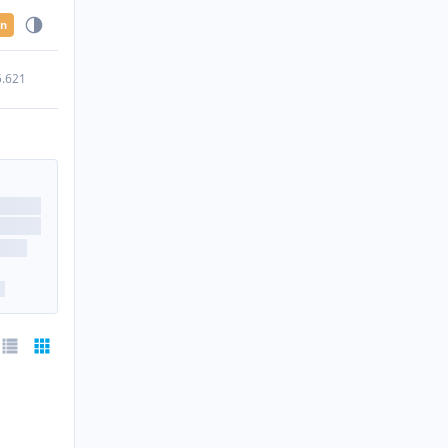
en
5.621