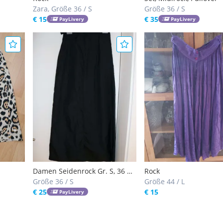
Zara, Größe 36 / S
Größe 36 / S
€ 15
€ 35
PayLivery
PayLivery
Damen Seidenrock Gr. S, 36 
Rock
maßgeschneidert neuwertig
Größe 36 / S
Größe 44 / L
€ 25
€ 15
PayLivery