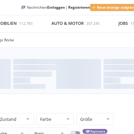
Nachrichten
Einloggen
|
Registrieren
Neue Anzeige aufgeb
OBILIEN
AUTO & MOTOR
JOBS
112.783
207.245
1
ge Röcke
Zustand
Farbe
Größe
PayLivery
rke
Preis