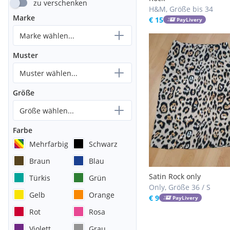
zu verschenken
H&M, Größe bis 34
Marke
€ 15
PayLivery
Marke wählen...
Muster
Muster wählen...
Größe
Größe wählen...
Farbe
Mehrfarbig
Schwarz
Braun
Blau
Satin Rock only
Türkis
Grün
Only, Größe 36 / S
Gelb
Orange
€ 9
PayLivery
Rot
Rosa
Violett
Grau