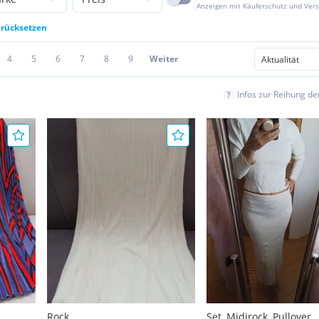
Anzeigen mit Käuferschutz und Ver
urücksetzen
4
5
6
7
8
9
Weiter
Infos zur Reihung d
Rock
Set, Midirock, Pullover