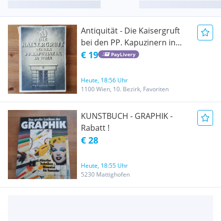
Antiquität - Die Kaisergruft
bei den PP. Kapuzinern in
Wien Kusin, Eberhard:
€ 19
PayLivery
Verlag: Wien : Buch- u.
Kunstverl. Kloiber, 1949
Heute, 18:56 Uhr
1100 Wien, 10. Bezirk, Favoriten
KUNSTBUCH - GRAPHIK -
Rabatt !
€ 28
Heute, 18:55 Uhr
5230 Mattighofen