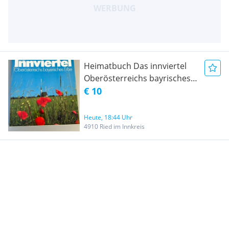
Heimatbuch Das innviertel
Oberösterreichs bayrisches
Erbe 1983 mit 180 Seiten und
€ 10
vielen Fotos
Heute, 18:44 Uhr
4910 Ried im Innkreis