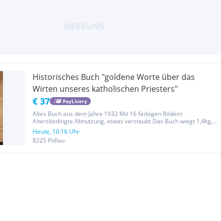
Historisches Buch "goldene Worte über das
Wirten unseres katholischen Priesters"
€ 37
PayLivery
Altes Buch aus dem Jahre 1932 Mit 16 farbigen Bildern
Altersbedingte Abnutzung, etwas verstaubt Das Buch wiegt 1,4kg,
hat 400 Seiten, Inhaltsverzeichnis siehe Bilder Ansonsten Buch und
Heute, 10:16 Uhr
Gebinde intakt Versandkosten trägt der Käufer Keine Rücknahme
8225 Pöllau
oder...