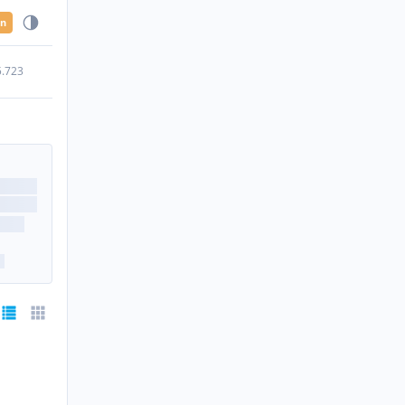
en
5.723