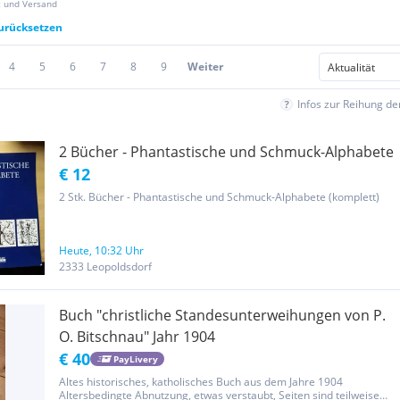
z und Versand
zurücksetzen
4
5
6
7
8
9
Weiter
Infos zur Reihung d
2 Bücher - Phantastische und Schmuck-Alphabete
€ 12
2 Stk. Bücher - Phantastische und Schmuck-Alphabete (komplett)
Heute, 10:32 Uhr
2333 Leopoldsdorf
Buch "christliche Standesunterweihungen von P.
O. Bitschnau" Jahr 1904
€ 40
PayLivery
Altes historisches, katholisches Buch aus dem Jahre 1904
Altersbedingte Abnutzung, etwas verstaubt, Seiten sind teilweise