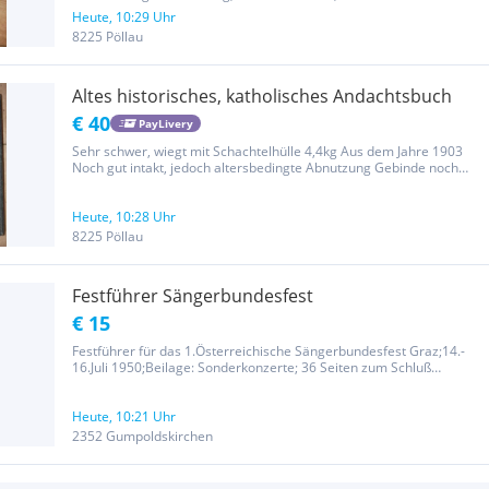
mit Fingerabdrücken verschmutzt Das Buch wiegt 2,4kg, hat 594
Heute, 10:29 Uhr
Seiten, Inhaltsverzeichnis siehe Bilder Mit selbst geschrieben
8225 Pöllau
Gebet,...
Altes historisches, katholisches Andachtsbuch
€ 40
PayLivery
Sehr schwer, wiegt mit Schachtelhülle 4,4kg Aus dem Jahre 1903
Noch gut intakt, jedoch altersbedingte Abnutzung Gebinde noch
vollständig intakt 924 Seiten Versandkosten trägt der Käufer Keine
Rücknahme oder Garantie Bei Fragen gerne melden
Heute, 10:28 Uhr
8225 Pöllau
Festführer Sängerbundesfest
€ 15
Festführer für das 1.Österreichische Sängerbundesfest Graz;14.-
16.Juli 1950;Beilage: Sonderkonzerte; 36 Seiten zum Schluß
Wegweiser Karte; 20,5 x 13,2cm; guter Zustand;keine
Garantie;Alters-u. Gebrauchsspuren;kein
Umtausch;keineRücknahme;Privatverkauf;...
Heute, 10:21 Uhr
2352 Gumpoldskirchen