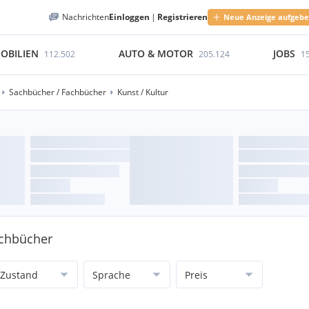
Nachrichten
Einloggen
|
Registrieren
Neue Anzeige aufgeb
OBILIEN
AUTO & MOTOR
JOBS
112.502
205.124
1
Sachbücher / Fachbücher
Kunst / Kultur
achbücher
Zustand
Sprache
Preis