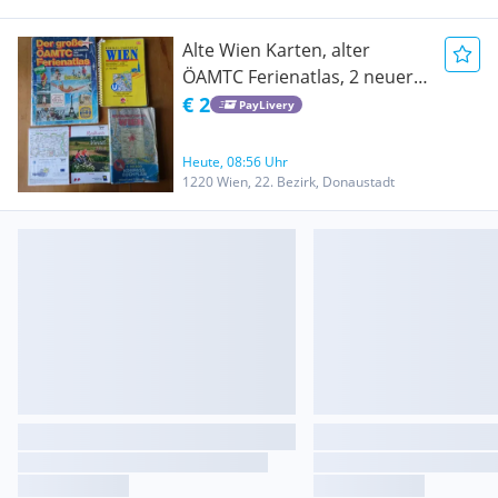
Alte Wien Karten, alter
ÖAMTC Ferienatlas, 2 neuere
Radkarten Weinviertel West
€ 2
PayLivery
und Ost, je 2, -
Heute, 08:56 Uhr
1220 Wien, 22. Bezirk, Donaustadt