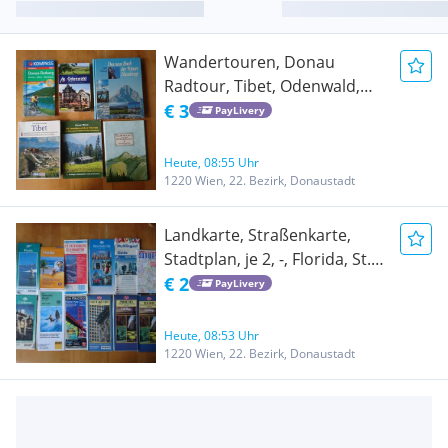
Wandertouren, Donau
Radtour, Tibet, Odenwald,
Wiener Hausberg, Chiemgau,
€ 3
PayLivery
Panorama von der
Bürgeralpe, je 3, - ,
Heute, 08:55 Uhr
1220 Wien, 22. Bezirk, Donaustadt
Landkarte, Straßenkarte,
Stadtplan, je 2, -, Florida, St.
Petersburg, New York,
€ 2
PayLivery
Kalifornien, Nevada, USA, San
Francisco, Salt Lake City,
Heute, 08:53 Uhr
Phoenix, Tucson
1220 Wien, 22. Bezirk, Donaustadt