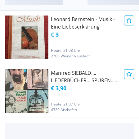
Leonard Bernstein - Musik -
Eine Liebeserklärung
€ 3
Heute, 21:08 Uhr
2700 Wiener Neustadt
Manfred SIEBALD....
LIEDERBÜCHER... SPUREN...
ZEITPUNKTE Da STEH ich
€ 3,90
nun.. KREUZSCHNABEL
Heute, 21:07 Uhr
4320 Aisthofen