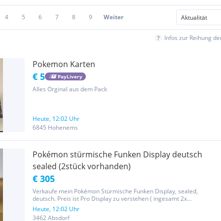
4
5
6
7
8
9
Weiter
Infos zur Reihung d
Pokemon Karten
€ 5
PayLivery
Alles Orginal aus dem Pack
Heute, 12:02 Uhr
6845 Hohenems
Pokémon stürmische Funken Display deutsch
sealed (2stück vorhanden)
€ 305
Verkaufe mein Pokémon Stürmische Funken Display, sealed,
deutsch. Preis ist Pro Display zu verstehen ( ingesamt 2x
vorhanden) Nur Abholung Dies ist ein Privatverkauf, daher sind
Heute, 12:02 Uhr
Umtausch, Garantie sowie Gewährleistung ausgeschlossen. TAGS
3462 Absdorf
UND SUCHWÖRTER:...