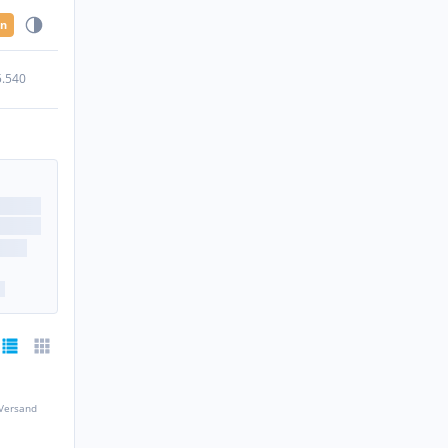
en
5.540
 Versand