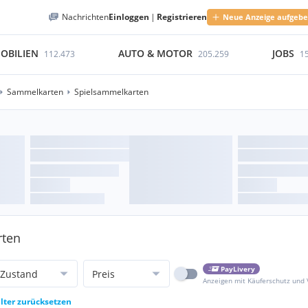
Nachrichten
Einloggen
|
Registrieren
Neue Anzeige aufgeb
OBILIEN
AUTO & MOTOR
JOBS
112.473
205.259
1
Sammelkarten
Spielsammelkarten
rten
PayLivery
Zustand
Preis
Anzeigen mit Käuferschutz und
ilter zurücksetzen