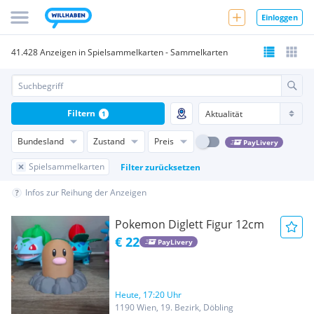
Einloggen
41.428 Anzeigen in Spielsammelkarten - Sammelkarten
Filtern
1
Bundesland
Zustand
Preis
PayLivery
Spielsammelkarten
Filter zurücksetzen
Infos zur Reihung der Anzeigen
Pokemon Diglett Figur 12cm
€ 22
PayLivery
Heute, 17:20 Uhr
1190 Wien, 19. Bezirk, Döbling