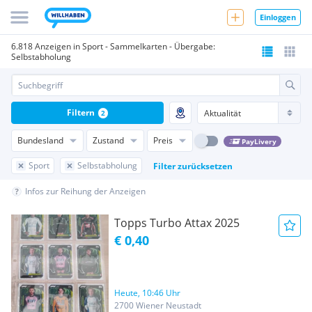
Einloggen
6.818 Anzeigen in Sport - Sammelkarten - Übergabe:
Selbstabholung
Filtern
2
Bundesland
Zustand
Preis
PayLivery
Sport
Selbstabholung
Filter zurücksetzen
Infos zur Reihung der Anzeigen
Topps Turbo Attax 2025
€ 0,40
Heute, 10:46 Uhr
2700 Wiener Neustadt