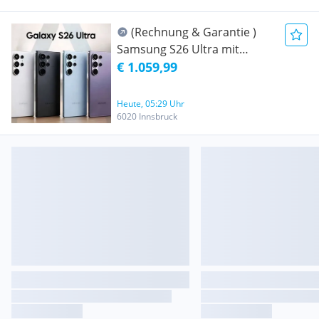
(Rechnung & Garantie )
Samsung S26 Ultra mit
512GB Speicher und Dual-
€ 1.059,99
SIM ist im Antonios Handy
Shop erhältlich.
Heute, 05:29 Uhr
6020 Innsbruck