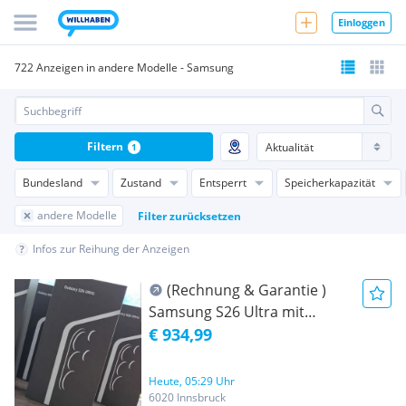
Einloggen
722 Anzeigen in andere Modelle - Samsung
Filtern
1
Bundesland
Zustand
Entsperrt
Speicherkapazität
andere Modelle
Filter zurücksetzen
Infos zur Reihung der Anzeigen
(Rechnung & Garantie )
Samsung S26 Ultra mit
256GB Speicher und Dual-
€ 934,99
SIM ist im Antonios Handy
Shop erhältlich.
Heute, 05:29 Uhr
6020 Innsbruck