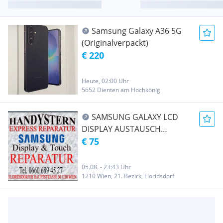
Samsung Galaxy A36 5G
(Originalverpackt)
€ 220
Heute, 02:00 Uhr
5652 Dienten am Hochkönig
SAMSUNG GALAXY LCD
DISPLAY AUSTAUSCH
REPRATUR ! BEI
€ 75
HANDYSTERN
05.08. - 23:43 Uhr
1210 Wien, 21. Bezirk, Floridsdorf