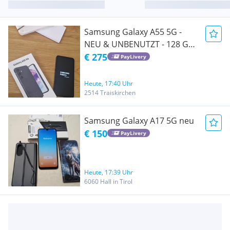
Samsung Galaxy A55 5G -
NEU & UNBENUTZT - 128 GB
/ 8 GB RAM
€ 275
PayLivery
Heute, 17:40 Uhr
2514 Traiskirchen
Samsung Galaxy A17 5G neu
€ 150
PayLivery
Heute, 17:39 Uhr
6060 Hall in Tirol