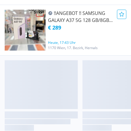
GARANTIE
!!ANGEBOT !! SAMSUNG
GALAXY A37 5G 128 GB/8GB
RAM DUAL SIM - NEU - FARBE
€ 289
LAVENDER - EU WARE -
OFFEN FÜR ALLE NETZE -
Heute, 17:43 Uhr
NAGELNEU - MIT VOLLER
1170 Wien, 17. Bezirk, Hernals
HERSTELLER GARANTIE