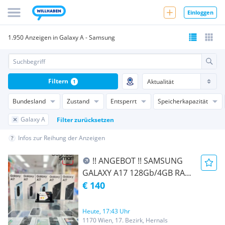
Einloggen
1.950 Anzeigen in Galaxy A - Samsung
Filtern
1
Bundesland
Zustand
Entsperrt
Speicherkapazität
Galaxy A
Filter zurücksetzen
Infos zur Reihung der Anzeigen
!! ANGEBOT !! SAMSUNG
GALAXY A17 128Gb/4GB RAM
DUAL SIM - NEU - BLACK -
€ 140
GRAU - BLAU OFFEN FÜR
ALLE NETZE - NAGELNEU -
Heute, 17:43 Uhr
MIT VOLLER HERSTELLER
1170 Wien, 17. Bezirk, Hernals