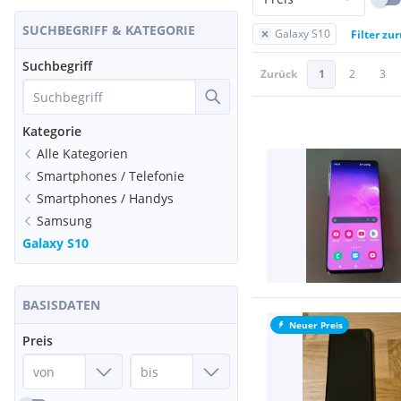
SUCHBEGRIFF & KATEGORIE
Galaxy S10
Filter zu
Suchbegriff
Zurück
1
2
3
Kategorie
Alle Kategorien
Smartphones / Telefonie
Smartphones / Handys
Samsung
Galaxy S10
BASISDATEN
Neuer Preis
Preis