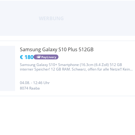
Samsung Galaxy S10 Plus 512GB
€ 180
PayLivery
Samsung Galaxy S10+ Smartphone (16.3cm (6.4 Zoll) 512 GB
interner Speicher! 12 GB RAM. Schwarz, offen für alle Netze!! Keine
Gebrauchsspuren!! Verkauf erfolgt unter Ausschluss jeglicher
Gewährleistung.
04.08. - 12:46 Uhr
8074 Raaba