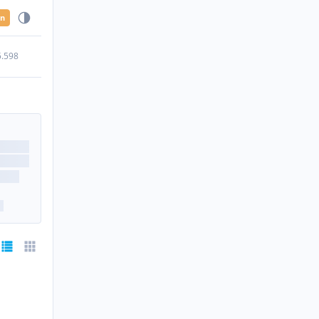
en
5.598