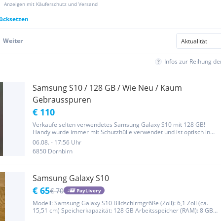
Anzeigen mit Käuferschutz und Versand
rücksetzen
Weiter
Infos zur Reihung d
Samsung S10 / 128 GB / Wie Neu / Kaum
Gebrausspuren
€ 110
Verkaufe selten verwendetes Samsung Galaxy S10 mit 128 GB!
Handy wurde immer mit Schutzhülle verwendet und ist optisch in
einem super Zustand! Keine Kratzer oder Beschädigungen! Akku ist
06.08. - 17:56 Uhr
noch sehr gut! Anschauen lohnt sich!!!
6850 Dornbirn
Samsung Galaxy S10
€ 65
€ 70
PayLivery
Modell: Samsung Galaxy S10 Bildschirmgröße (Zoll): 6,1 Zoll (ca.
15,51 cm) Speicherkapazität: 128 GB Arbeitsspeicher (RAM): 8 GB
Farbe: schwarz Sim-Lock: Weiß ich nicht. Ich habe es mit A1