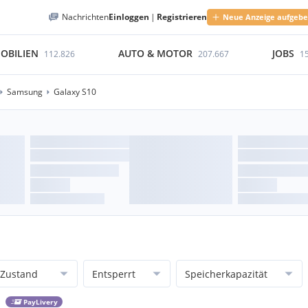
Nachrichten
Einloggen
|
Registrieren
Neue Anzeige aufgeb
OBILIEN
AUTO & MOTOR
JOBS
112.826
207.667
1
Samsung
Galaxy S10
Zustand
Entsperrt
Speicherkapazität
PayLivery