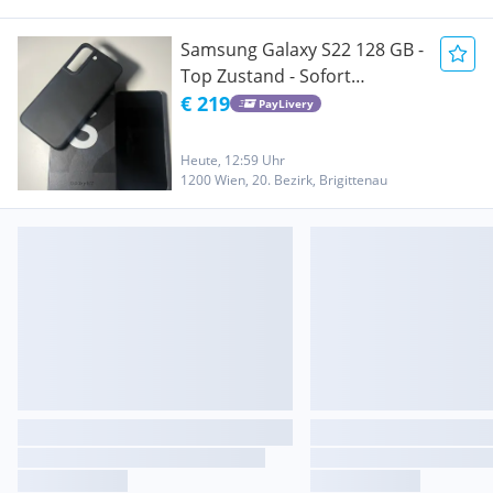
Samsung Galaxy S22 128 GB -
Top Zustand - Sofort
verfügbar
€ 219
PayLivery
Heute, 12:59 Uhr
1200 Wien, 20. Bezirk, Brigittenau