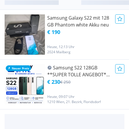
Samsung Galaxy S22 mit 128
GB Phantom white Akku neu
€ 190
Heute, 12:13 Uhr
2024 Mailberg
Samsung S22 128GB
Neuer Preis
**SUPER TOLLE ANGEBOT**
TOP ZUSTAND**PREISS:
€ 230
€ 250
€230,-** / WERKSOFFENFÜR
ALLE NETZE / FARBE: BLACK /
Heute, 09:07 Uhr
HANDYSPITZ /
1210 Wien, 21. Bezirk, Floridsdorf
BRÜNNERSTRASSE 12 1210
WIEN