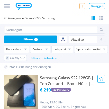
Einloggen
96 Anzeigen in Galaxy S22 - Samsung
Filtern
1
Bundesland
Zustand
Entsperrt
Speicherkapazität
Galaxy S22
Filter zurücksetzen
Infos zur Reihung der Anzeigen
Samsung Galaxy S22 128GB |
Top Zustand | Box + Hülle |
Sofort verfügbar
€ 219
PayLivery
Heute, 13:10 Uhr
1200 Wien, 20. Bezirk, Brigittenau