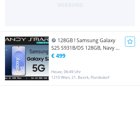
128GB ! Samsung Galaxy
S25 S931B/DS 128GB, Navy (
Dunkelblau )/ Nagelneu, Org.
€ 499
Versiegelt/ Werksoffen, Frei
Für Alle Simkarten/ Mit 24
Heute, 06:49 Uhr
Monate Hersteller Garantie/
1210 Wien, 21. Bezirk, Floridsdorf
Nur bei Handy Smart Vienna