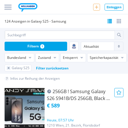
Einloggen
124 Anzeigen in Galaxy S25 - Samsung
Filtern
1
Bundesland
Zustand
Entsperrt
Speicherkapazität
Galaxy S25
Filter zurücksetzen
Infos zur Reihung der Anzeigen
256GB ! Samsung Galaxy
S26 S941B/DS 256GB, Black (
Schwarz )/ Nagelneu, Org.
€ 589
Versiegelt/ Werksoffen, Frei
Für Alle Simkarten/ Mit 24
Heute, 07:57 Uhr
Monate Hersteller Garantie/
1210 Wien, 21. Bezirk, Floridsdorf