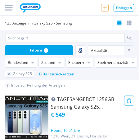
Einloggen
125 Anzeigen in Galaxy S25 - Samsung
Filtern
1
Bundesland
Zustand
Entsperrt
Speicherkapazität
Galaxy S25
Filter zurücksetzen
Infos zur Reihung der Anzeigen
TAGESANGEBOT ! 256GB !
Samsung Galaxy S25
S931B/DS 256GB in Allen
€ 549
Farben/ Nagelneu, Org.
Versiegelt/ Werksoffen, Frei
Heute, 16:51 Uhr
Für Alle Simkarten/ Mit 24
1210 Wien, 21. Bezirk, Floridsdorf