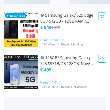
Samsung Galaxy S25 Edge
Neuer Preis
5G / 512GB / 12GB RAM /
100% Batteriekapazität /
€ 549
€ 579
Neuwertig / AT-WARE / Offen
für alle Netze / Werksoffen /
Heute, 16:50 Uhr
Mit Originalverpackung / Mit
1120 Wien, 12. Bezirk, Meidling
Resteherstellergarantie /
Titanium Jetblack
128GB ! Samsung Galaxy
S25 S931B/DS 128GB, Navy (
Dunkelblau )/ Nagelneu, Org.
€ 499
Versiegelt/ Werksoffen, Frei
Für Alle Simkarten/ Mit 24
Heute, 16:41 Uhr
Monate Hersteller Garantie/
1210 Wien, 21. Bezirk, Floridsdorf
Nur bei Handy Smart Vienna