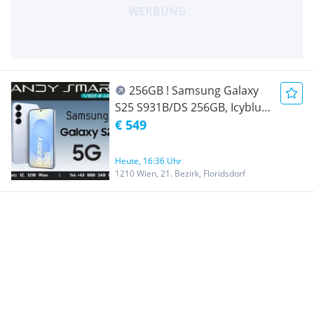
256GB ! Samsung Galaxy
S25 S931B/DS 256GB, Icyblue
( Hellblau )/ Nagelneu, Org.
€ 549
Versiegelt/ Werksoffen, Frei
Für Alle Simkarten/ Mit 24
Heute, 16:36 Uhr
Monate Hersteller Garantie/
1210 Wien, 21. Bezirk, Floridsdorf
Nur bei Handy Smart Vienna