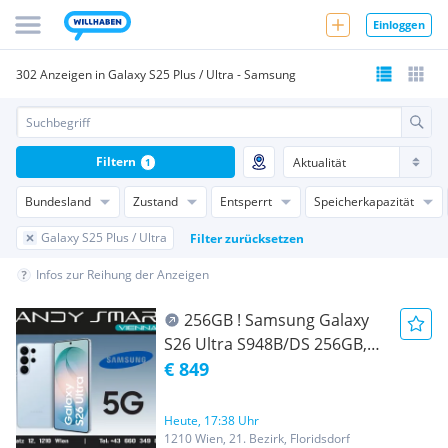
Einloggen
302 Anzeigen in Galaxy S25 Plus / Ultra - Samsung
Filtern
1
Bundesland
Zustand
Entsperrt
Speicherkapazität
Galaxy S25 Plus / Ultra
Filter zurücksetzen
Infos zur Reihung der Anzeigen
256GB ! Samsung Galaxy
S26 Ultra S948B/DS 256GB,
Sky Blue ( Hellblau )/
€ 849
Nagelneu, Org. Versiegelt/
Werksoffen, Frei Für Alle
Heute, 17:38 Uhr
Simkarten/ Mit 24 Monate
1210 Wien, 21. Bezirk, Floridsdorf