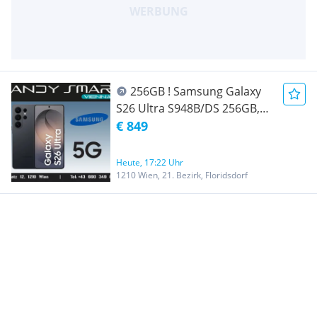
256GB ! Samsung Galaxy
S26 Ultra S948B/DS 256GB,
Black ( Schwarz )/ Nagelneu,
€ 849
Org. Versiegelt/ Werksoffen,
Frei Für Alle Simkarten/ Mit
Heute, 17:22 Uhr
24 Monate Hersteller
1210 Wien, 21. Bezirk, Floridsdorf
Garantie/ Nur bei Handy
Smart Vienna