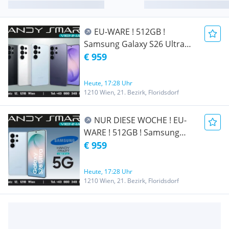
EU-WARE ! 512GB !
Samsung Galaxy S26 Ultra
S948B/DS 512GB in Allen
€ 959
Farben/ Nagelneu, Org.
Versiegelt/ Werksoffen, Frei
Heute, 17:28 Uhr
Für Alle Simkarten/ Mit 24
1210 Wien, 21. Bezirk, Floridsdorf
Monate Hersteller Garantie/
Nur bei Handy Smart Vienna
NUR DIESE WOCHE ! EU-
WARE ! 512GB ! Samsung
Galaxy S26 Ultra S948B/DS
€ 959
512GB in Allen Farben/
Nagelneu, Org. Versiegelt/
Heute, 17:28 Uhr
Werksoffen, Frei Für Alle
1210 Wien, 21. Bezirk, Floridsdorf
Simkarten/ Mit 24 Monate
Hersteller Garantie/ Nur bei
Handy Smart Vienna