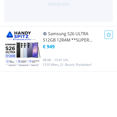
WIEN
Samsung S26 ULTRA
512GB 12RAM **SUPER
TOLLE ANGEBOT** €949,-
€ 949
/NEU / WERKSOFFEN FÜR
ALLE NETZE/ schwarz FARBEN
08.08. - 15:41 Uhr
ERHÄLTLICH / VOLLE
1210 Wien, 21. Bezirk, Floridsdorf
HERSTELLER GARANTIE /
HANDYSPITZ /
BRÜNNERSTRASSE 12 1210
WIEN