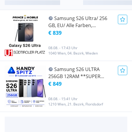
Samsung S26 Ultra/ 256
GB, EU/ Alle Farben,
Nagelneu, Org. Versiegelt/
€ 839
Öffen für Alle Netze/ Mit OVP
und 2 Jahre Hersteller
08.08. - 17:43 Uhr
Garantie/ Nur bei Prince
1040 Wien, 04. Bezirk, Wieden
Mobile/ Wiednergürtel 48
1040 Wien ( Nähe Wien
Samsung S26 ULTRA
Hauptbahnhof )
256GB 12RAM **SUPER
TOLLE ANGEBOT** /NEU /
€ 849
WERKSOFFEN FÜR ALLE
NETZE/schwarz FARBEN
08.08. - 15:41 Uhr
ERHÄLTLICH / VOLLE
1210 Wien, 21. Bezirk, Floridsdorf
HERSTELLER GARANTIE /
HANDYSPITZ /
BRÜNNERSTRASSE 12 1210