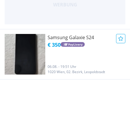
Samsung Galaxie S24
€ 350
PayLivery
06.08. - 19:51 Uhr
1020 Wien, 02. Bezirk, Leopoldstadt