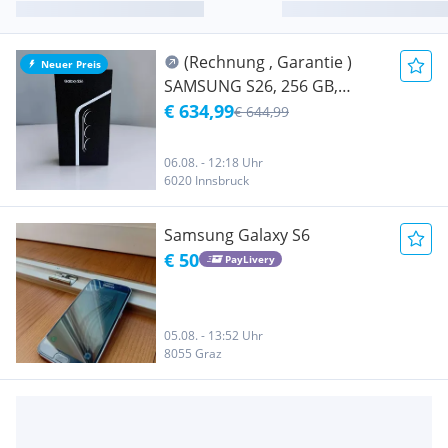
(Rechnung , Garantie )
Neuer Preis
SAMSUNG S26, 256 GB,
SAMSUNG Galaxy S26, 256
€ 634,99
€ 644,99
GB, Cobalt Violet, Dual SIM
Neu versiegelt
06.08. - 12:18 Uhr
6020 Innsbruck
Samsung Galaxy S6
€ 50
PayLivery
05.08. - 13:52 Uhr
8055 Graz