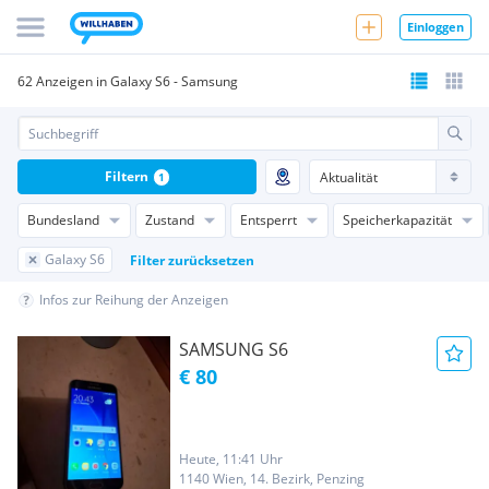
Einloggen
62 Anzeigen in Galaxy S6 - Samsung
Filtern
1
Bundesland
Zustand
Entsperrt
Speicherkapazität
Galaxy S6
Filter zurücksetzen
Infos zur Reihung der Anzeigen
SAMSUNG S6
€ 80
Heute, 11:41 Uhr
1140 Wien, 14. Bezirk, Penzing