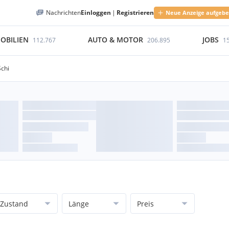
Nachrichten
Einloggen
|
Registrieren
Neue Anzeige aufgeb
OBILIEN
AUTO & MOTOR
JOBS
112.767
206.895
1
Schi
Zustand
Länge
Preis