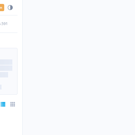
en
5.591