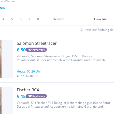
z und Versand
tzen
4
5
6
7
8
9
Weiter
Infos zur Reihung d
Salomon Streetracer
€ 50
PayLivery
Verkaufe, Salomon Streetracer Länge: 155cm Da es ein
Privatverlauf ist über nehme ich keine Garantie und Umtausch
ausgeschlossen.
Heute, 05:26 Uhr
4072 Hartheim
Fischer RC4
€ 15
PayLivery
Verkaufe, Ski: Fischer RC4 Belag ist nicht mehr so gut. (Siehe Foto)
Da es ein Privatverlauf ist übernehme ich keine Garantie und
Umtausch ausgeschlossen.