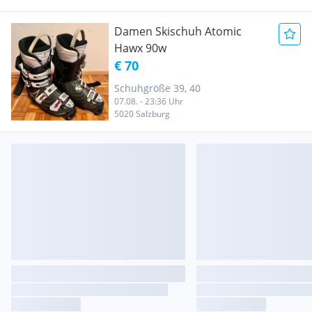
Damen Skischuh Atomic
Hawx 90w
€ 70
Schuhgröße 39, 40
07.08. - 23:36 Uhr
5020 Salzburg