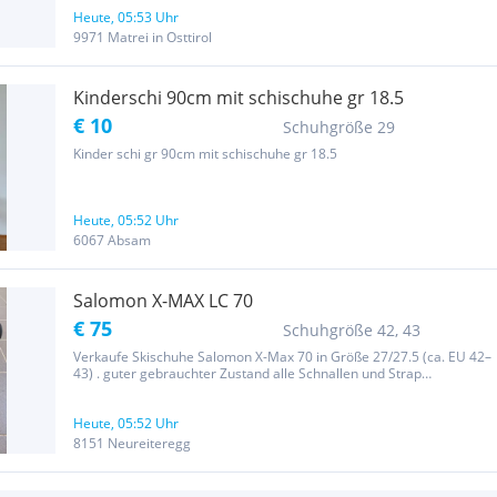
Heute, 05:53 Uhr
9971 Matrei in Osttirol
Kinderschi 90cm mit schischuhe gr 18.5
€ 10
Schuhgröße 29
Kinder schi gr 90cm mit schischuhe gr 18.5
Heute, 05:52 Uhr
6067 Absam
Salomon X-MAX LC 70
€ 75
Schuhgröße 42, 43
Verkaufe Skischuhe Salomon X-Max 70 in Größe 27/27.5 (ca. EU 42–
43) . guter gebrauchter Zustand alle Schnallen und Strap
funktionieren einwandfrei ideal für Einsteiger bis Fortgeschrittene
(komfortabler Flex 70) Normale Gebrauchsspuren vorhanden
(siehe...
Heute, 05:52 Uhr
8151 Neureiteregg