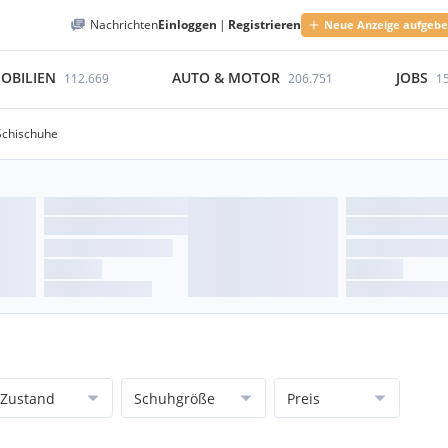
Nachrichten
Einloggen
|
Registrieren
Neue Anzeige aufgeb
OBILIEN
AUTO & MOTOR
JOBS
112.669
206.751
1
Schischuhe
Zustand
Schuhgröße
Preis