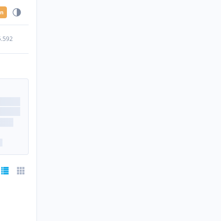
en
5.592