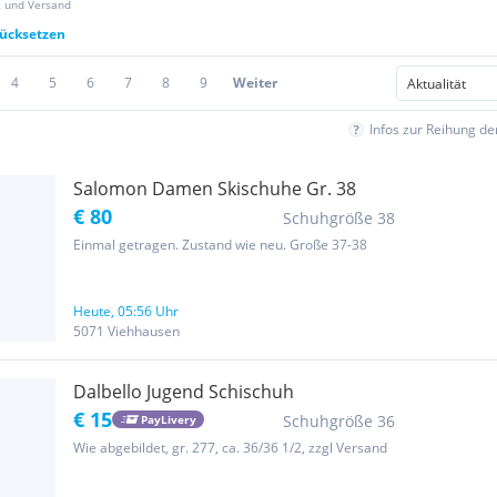
z und Versand
rücksetzen
4
5
6
7
8
9
Weiter
Infos zur Reihung d
Salomon Damen Skischuhe Gr. 38
€ 80
Schuhgröße 38
Einmal getragen. Zustand wie neu. Große 37-38
Heute, 05:56 Uhr
5071 Viehhausen
Dalbello Jugend Schischuh
€ 15
Schuhgröße 36
PayLivery
Wie abgebildet, gr. 277, ca. 36/36 1/2, zzgl Versand