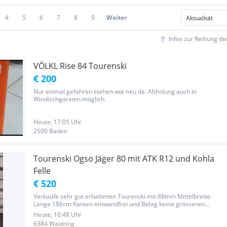
4
5
6
7
8
9
Weiter
Infos zur Reihung d
VÖLKL Rise 84 Tourenski
€ 200
Nur einmal gefahren stehen wie neu da. Abholung auch in
Windischgarsten möglich.
Heute, 17:05 Uhr
2500 Baden
Tourenski Ogso Jäger 80 mit ATK R12 und Kohla
Felle
€ 520
Verkaufe sehr gut erhaltenen Tourenski mit 88mm Mittelbreite.
Länge 188cm Kanten einwandfrei und Belag keine grösseren
Schäden. Bindung ATK R12 und Kohla Felle Auf Sohlenlänge 327
Heute, 16:48 Uhr
gebohrt nach vorne und hinten Spiel
6384 Waidring