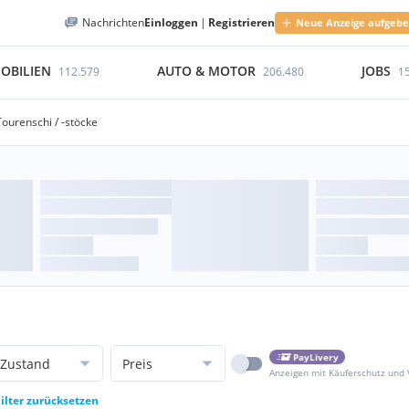
Nachrichten
Einloggen
|
Registrieren
Neue Anzeige aufgeb
OBILIEN
AUTO & MOTOR
JOBS
112.579
206.480
1
Tourenschi / -stöcke
PayLivery
Zustand
Preis
Anzeigen mit Käuferschutz und
ilter zurücksetzen