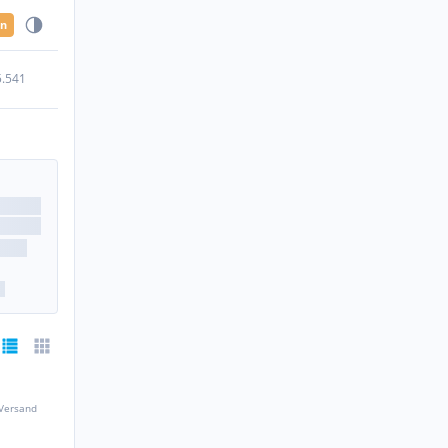
en
5.541
 Versand