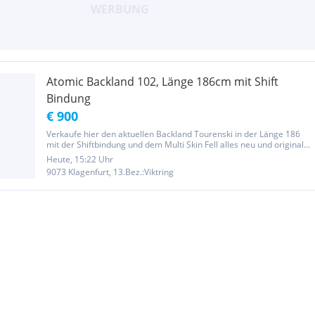
Atomic Backland 102, Länge 186cm mit Shift
Bindung
€ 900
Verkaufe hier den aktuellen Backland Tourenski in der Länge 186
mit der Shiftbindung und dem Multi Skin Fell alles neu und original
verpackt bei Fragen bitte einfach anrufen Verkaufspreis im
Heute, 15:22 Uhr
Geschäft 1400 €
9073 Klagenfurt, 13.Bez.:Viktring