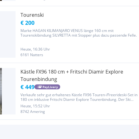
Tourenski
€ 200
Marke HAGAN KILIMANJARO VENUS länge 160 cm mit
Tourenskibindung SILVRETTA mit Stopper plus dazu passende Felle.
Heute, 16:36 Uhr
6161 Natters
Kästle FX96 180 cm + Fritschi Diamir Explore
Tourenbindung
€ 449
PayLivery
Verkaufe sehr gut erhaltenes Kästle FX96 Touren-/Freerideski-Set in
180 cm inklusive Fritschi Diamir Explore Tourenbindung. Der Ski
wurde nur ca. 10-mal verwendet und befindet sich insgesamt in
Heute, 15:52 Uhr
einem sehr guten, gepflegten Zustand. Normale, leichte...
8742 Amering