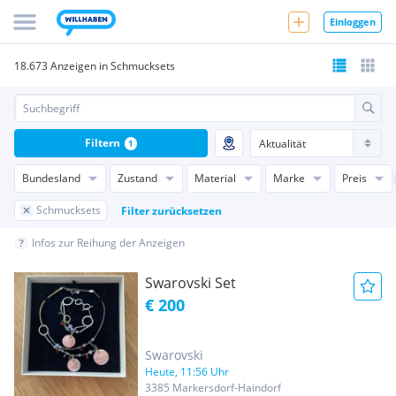
Einloggen
18.673 Anzeigen in Schmucksets
Filtern
1
Bundesland
Zustand
Material
Marke
Preis
Schmucksets
Filter zurücksetzen
Infos zur Reihung der Anzeigen
Swarovski Set
€ 200
Swarovski
Heute, 11:56 Uhr
3385 Markersdorf-Haindorf