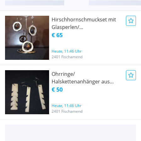
Hirschhornschmuckset mit
Glasperlen/
Halskettenanhänger/
€ 65
Ohrringe handmade
Heute, 11:46 Uhr
2401 Fischamend
Ohrringe/
Halskettenanhänger aus
Knochen
€ 50
Heute, 11:46 Uhr
2401 Fischamend