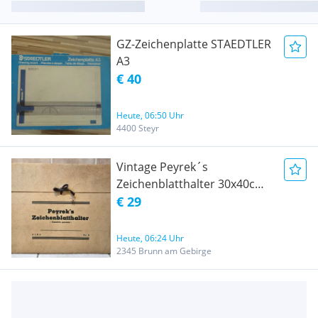
GZ-Zeichenplatte STAEDTLER
A3
€ 40
Heute, 06:50 Uhr
4400 Steyr
Vintage Peyrek´s
Zeichenblatthalter 30x40cm
in Originalkarton
€ 29
Heute, 06:24 Uhr
2345 Brunn am Gebirge